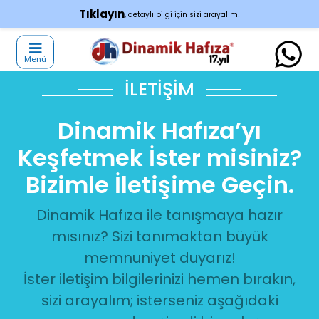
Tıklayın
, detaylı bilgi için sizi arayalım!
Menü
İLETİŞİM
Dinamik Hafıza’yı
Keşfetmek İster misiniz?
Bizimle İletişime Geçin.
Dinamik Hafıza ile tanışmaya hazır
mısınız? Sizi tanımaktan büyük
memnuniyet duyarız!
İster iletişim bilgilerinizi hemen bırakın,
sizi arayalım; isterseniz aşağıdaki