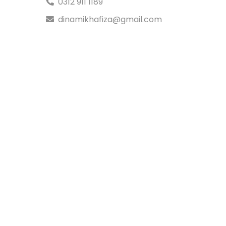
0312 911 1189
dinamikhafiza@gmail.com