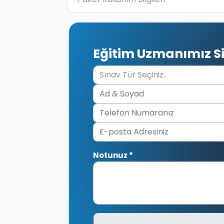
Eğitim Uzmanımız Si
Notunuz *