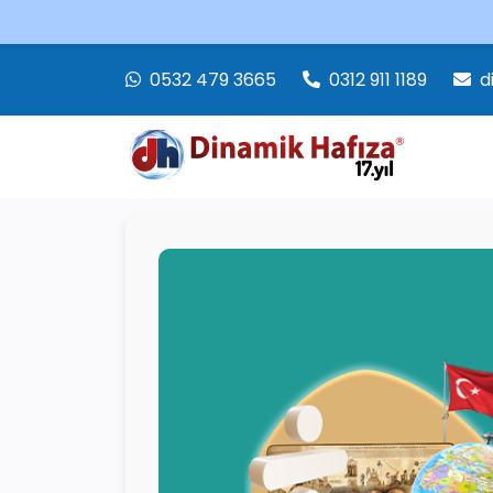
0532 479 3665
0312 911 1189
d