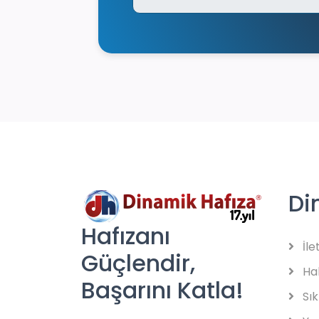
Di
Hafızanı
İle
Güçlendir,
Ha
Başarını Katla!
Sık