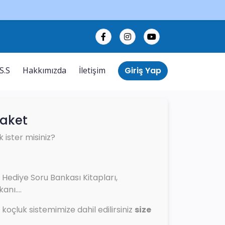
Giriş Yap
.S.S
Hakkımızda
İletişim
Paket
 ister misiniz?
 Hediye Soru Bankası Kitapları,
nı....
 koçluk sistemimize dahil edilirsiniz
size