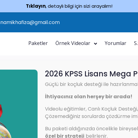
Tıklayın
, detaylı bilgi için sizi arayalım!
inamikhafiza@gmail.com
Paketler
Örnek Videolar
Yorumlar
S
2026 KPSS Lisans Mega 
Güçlü bir koçluk desteği ile hazırlanmak
İhtiyacınız olan herşey bir arada!
Videolu eğitimler, Canlı Koçluk Desteği,
Çözemediğiniz sorularda çözdürme imka
Bu paketi aldığınızda öncelikle bireysel
özel bir strateji
belirlenir.