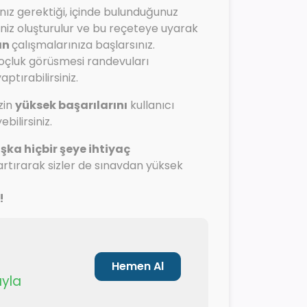
ız gerektiği, içinde bulunduğunuz
eniz oluşturulur ve bu reçeteye uyarak
an
çalışmalarınıza başlarsınız.
koçluk görüsmesi randevuları
tırabilirsiniz.
zin
yüksek başarılarını
kullanıcı
bilirsiniz.
şka hiçbir şeye ihtiyaç
 artırarak sizler de sınavdan yüksek
!
Hemen Al
ıyla