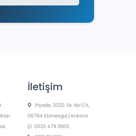
İletişim
i
Piyade, 2020. Sk. No:1/A,
ikası
06794 Etimesgut/Ankara
esi
0532 479 3665