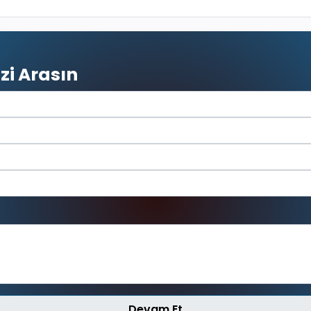
zi Arasın
Devam Et