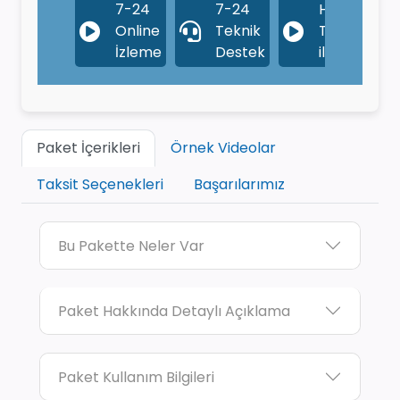
7-24
7-24
Hafıza
Online
Teknik
Teknikleri
İzleme
Destek
ile Anlatım
Paket İçerikleri
Örnek Videolar
Taksit Seçenekleri
Başarılarımız
Bu Pakette Neler Var
Paket Hakkında Detaylı Açıklama
Paket Kullanım Bilgileri