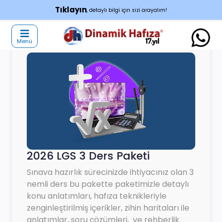
Tıklayın
, detaylı bilgi için sizi arayalım!
Menü
2026 LGS 3 Ders Paketi
Sınava hazırlık sürecinizde ihtiyacınız olan 3
nemli ders bu pakette paketimizle detaylı
konu anlatımları, hafıza teknikleriyle
zenginleştirilmiş içerikler, zihin haritaları ile
anlatımlar, soru çözümleri, ve rehberlik